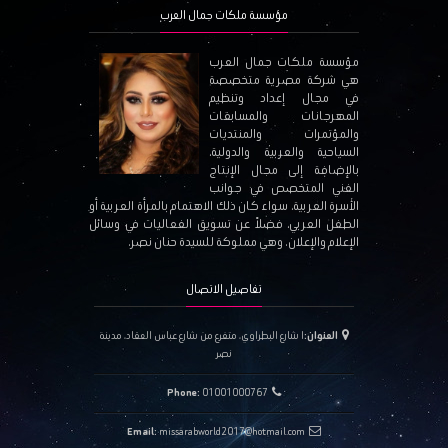
مؤسسة ملكات جمال العرب
مؤسسة ملكات جمال العرب
هي شركة مصرية متخصصة
في مجال إعداد وتنظيم
المهرجانات والمسابقات
والمؤتمرات والمنتديات
السياحية والعربية والدولية،
بالإضافة إلى مجال الإنتاج
الفني المتخصص في جوانب
الأسرة العربية، سواء كان ذلك الاهتمام بالمرأة العربية أو
الطفل العربي، فضلاً عن تسويق الفعاليات في وسائل
الإعلام والإعلان. وهي مملوكة للسيدة حنان نصر.
تفاصيل الاتصال
العنوان:
١ شارع البطراوي، متفرع من شارع عباس العقاد، مدينة
نصر
Phone:
01001000767
Email:
missarabworld2017@hotmail.com