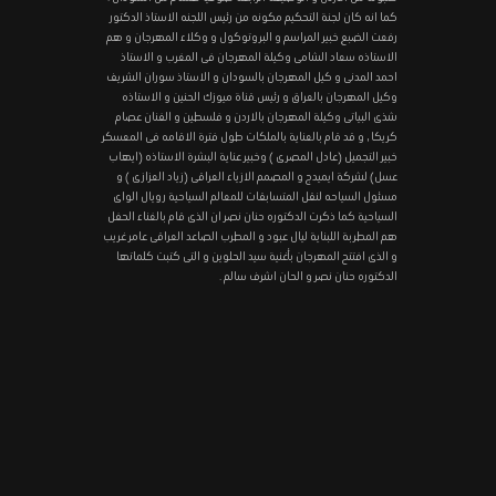
كما انه كان لجنة التحكيم مكونه من رئيس اللجنه الاستاذ الدكتور
رفعت الضبع خبير المراسم و البروتوكول و وكلاء المهرجان و هم
الاستاذه سعاد الشامى وكيلة المهرجان فى المغرب و الاستاذ
احمد المدنى و كيل المهرجان بالسودان و الاستاذ سوران الشريف
وكيل المهرجان بالعراق و رئيس قناة ميوزك الحنين و الاستاذه
شذى البياتى وكيلة المهرجان بالاردن و فلسطين و الفنان عصام
كريكا , و قد قام بالعناية بالملكات طول فترة الاقامه فى المعسكر
خبير التجميل (عادل المصرى ) وخبير عناية البشرة الاستاذه (ايهاب
عسل) لشركة ايميدج و المصمم الازياء العراقى (زياد العزازى ) و
مسئول السياحه لنقل المتسابقات للمعالم السياحية رويال الواى
السياحية كما ذكرت الدكتوره حنان نصر ان الذى قام بالغناء الحفل
هم المطربة اللبناية ليال عبود و المطرب الصاعد العراقى عامر غريب
و الذى افتتح المهرجان بأغنية سيد الحلوين و التى كتبت كلماتها
الدكتوره حنان نصر و الحان اشرف سالم .