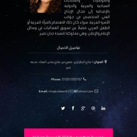
والمؤتمرات والمنتديات
السياحية والعربية والدولية،
بالإضافة إلى مجال الإنتاج
الفني المتخصص في جوانب
الأسرة العربية، سواء كان ذلك الاهتمام بالمرأة العربية أو
الطفل العربي، فضلاً عن تسويق الفعاليات في وسائل
الإعلام والإعلان. وهي مملوكة للسيدة حنان نصر.
تفاصيل الاتصال
العنوان:
١ شارع البطراوي، متفرع من شارع عباس العقاد، مدينة
نصر
Phone:
01001000767
Email:
missarabworld2017@hotmail.com