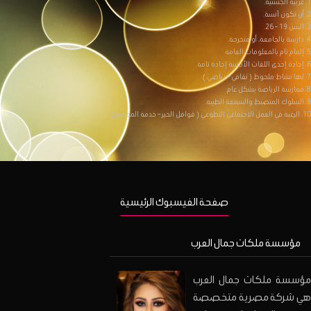
1. عربية الجنسية.
2. أن تكون آنسة.
3. السن 19 – 26.
4. دارسة بالجامعة، أو متخرجة.
5. إلمام تام بالمعلومات العامة.
6. إجادة إحدى اللغات الأجنبية إجادة تامة.
7. لها نشاط ملحوظ ( ثقافي – رياضي ).
8. ممارسة الرياضة بشكل عام.
9. السلوك المنضبط والسمعة الطيبة.
10. الرغبة في العمل الاجتماعي التطوعي ( قوافل الخير – خدمة المجتمع ).
صفحة الفيسبوك الرئيسية
مؤسسة ملكات جمال العرب
مؤسسة ملكات جمال العرب
هي شركة مصرية متخصصة