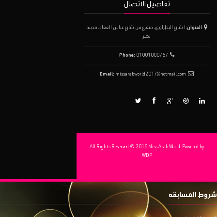
تفاصيل الاتصال
العنوان:
١ شارع البطراوي، متفرع من شارع عباس العقاد، مدينة
نصر
Phone:
01001000767
Email:
missarabworld2017@hotmail.com
All Rights Reserved © 2016 Miss Arab World. Powered by
WDP
شروط المسابقه